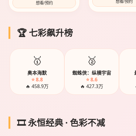
想看/预约
想看/预约
🏆 七彩飙升榜
🥇
🥈
奥本海默
蜘蛛侠：纵横宇宙
⭐ 8.8
⭐ 8.6
🔥 458.9万
🔥 427.3万
🎞️ 永恒经典 · 色彩不减