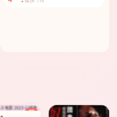
🔥 346.2万 · ⭐ 7.9
最后生还者
末世求生 口碑神作
立即观看
更新