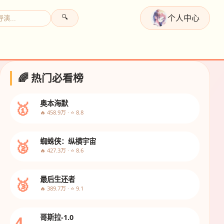
个人中心
🔍
🌈 热门必看榜
🥇
奥本海默
🔥 458.9万 · ⭐ 8.8
🥈
蜘蛛侠：纵横宇宙
🔥 427.3万 · ⭐ 8.6
🥉
最后生还者
🔥 389.7万 · ⭐ 9.1
4
哥斯拉-1.0