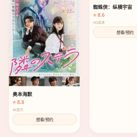
蜘蛛侠：纵横宇宙
⭐ 8.6
HD高清
想看/预约
奥本海默
⭐ 8.8
4K蓝光
想看/预约