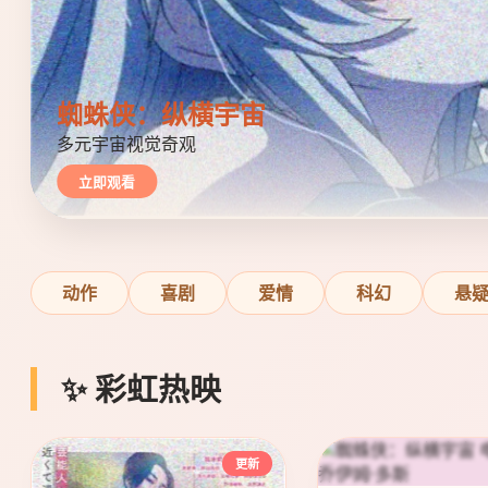
蜘蛛侠：纵横宇宙
多元宇宙视觉奇观
立即观看
动作
喜剧
爱情
科幻
悬
✨ 彩虹热映
更新