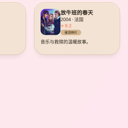
放牛班的春天
2004 · 法国
⭐ 9.2
催泪神片
音乐与救赎的温暖故事。