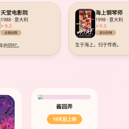
天堂电影院
海上钢琴师
1988 · 意大利
1998 · 意大利
⭐ 9.2
⭐ 9.3
必看经典
高分封神
生于海上，归于传奇。
年的回忆。
酱园弄
19天后上映