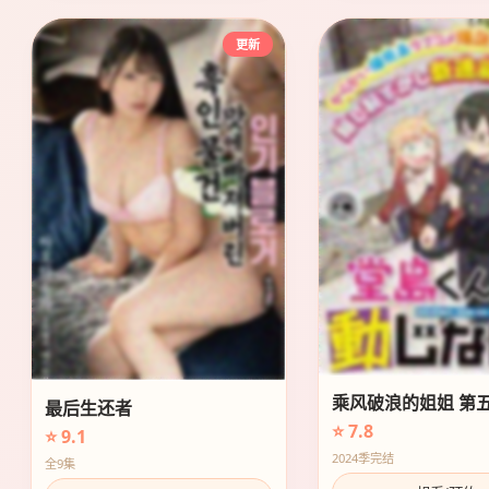
更新
乘风破浪的姐姐 第
最后生还者
⭐ 7.8
⭐ 9.1
2024季完结
全9集