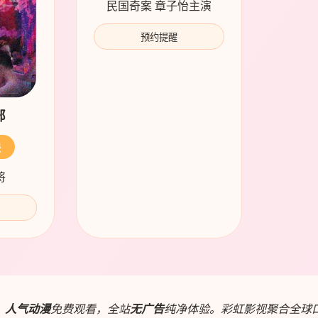
民国奇案 章子怡主演
预约提醒
部
映
将
、
人气动漫
免费观看，全站
无广告
纯净体验。彩虹影视聚合全球