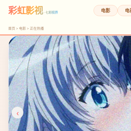
彩虹影视
电影
电
· 七彩视界
首页 > 电影 > 正在热播
‹