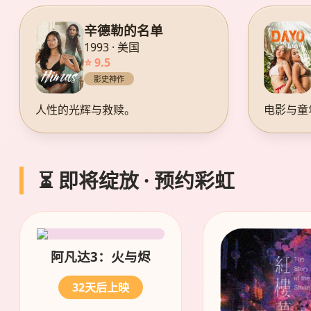
辛德勒的名单
1993 · 美国
⭐ 9.5
影史神作
人性的光辉与救赎。
电影与童
⏳ 即将绽放 · 预约彩虹
阿凡达3：火与烬
32天后上映