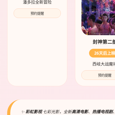
潘多拉全新冒险
预约提醒
封神第二
26天后上
西岐大战魔
预约提醒
✨
彩虹影视
七彩光影，全新
高清电影
、
热播电视剧