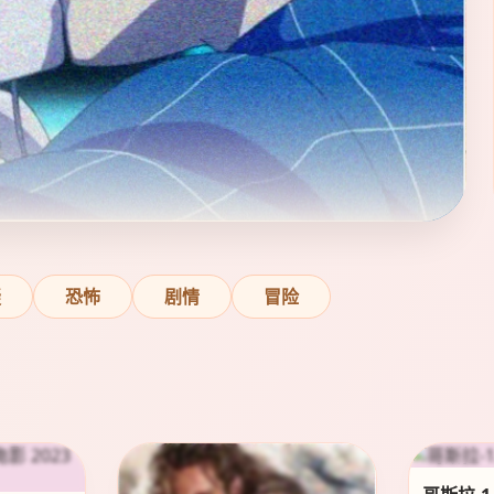
疑
恐怖
剧情
冒险