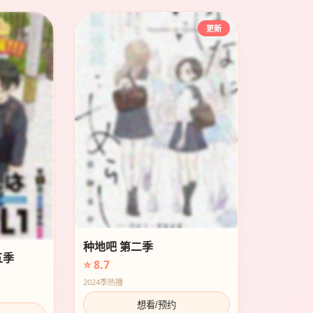
更新
种地吧 第二季
五季
⭐ 8.7
2024季热播
想看/预约